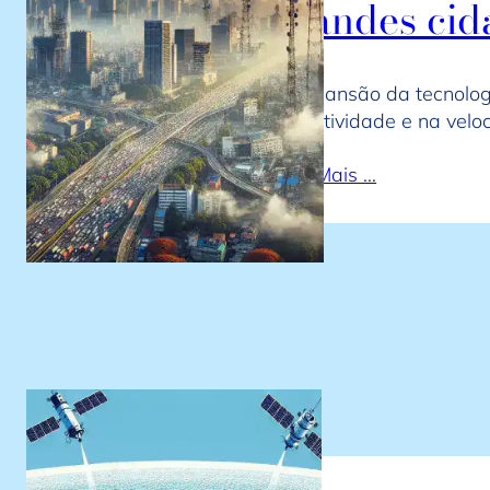
grandes cid
A expansão da tecnolog
conectividade e na vel
Leia Mais …