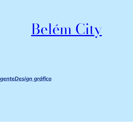
Belém City
igente
Design gráfico