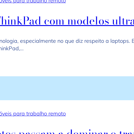
veis para trabalho remoto
ThinkPad com modelos ultr
ologia, especialmente no que diz respeito a laptops.
hinkPad,…
veis para trabalho remoto
tos passam a dominar o tra