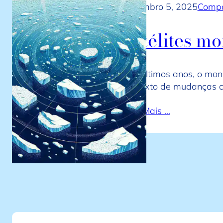
novembro 5, 2025
Compa
Satélites m
Nos últimos anos, o mon
contexto de mudanças cl
Leia Mais …