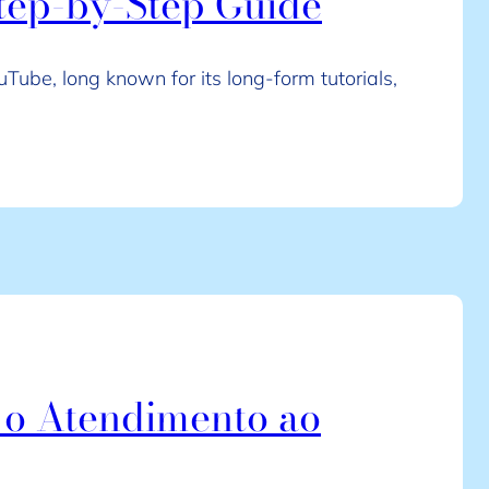
tep-by-Step Guide
uTube, long known for its long-form tutorials,
o o Atendimento ao