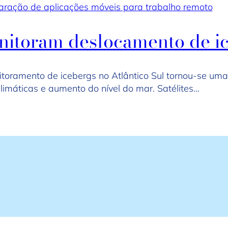
ração de aplicações móveis para trabalho remoto
onitoram deslocamento de ic
itoramento de icebergs no Atlântico Sul tornou-se uma
imáticas e aumento do nível do mar. Satélites…