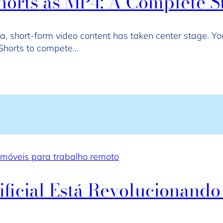
orts as MP4: A Complete S
ia, short-form video content has taken center stage. Yo
 Shorts to compete…
móveis para trabalho remoto
ificial Está Revolucionand